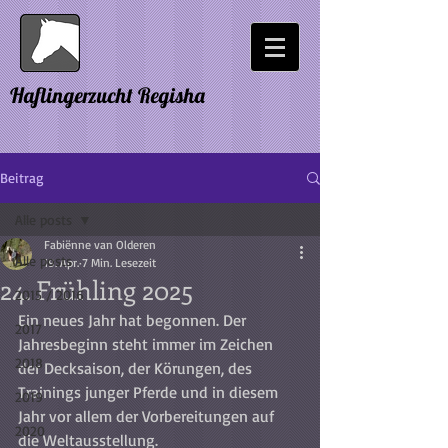
Haflingerzucht Regisha
Beitrag
Alle posts
Fabiënne van Olderen
Alle posts
19. Apr.
7 Min. Lesezeit
24. Frühling 2025
2015 / 2016
Ein neues Jahr hat begonnen. Der 
2017
Jahresbeginn steht immer im Zeichen 
2018
der Decksaison, der Körungen, des 
Trainings junger Pferde und in diesem 
2019
Jahr vor allem der Vorbereitungen auf 
2020
die Weltausstellung.