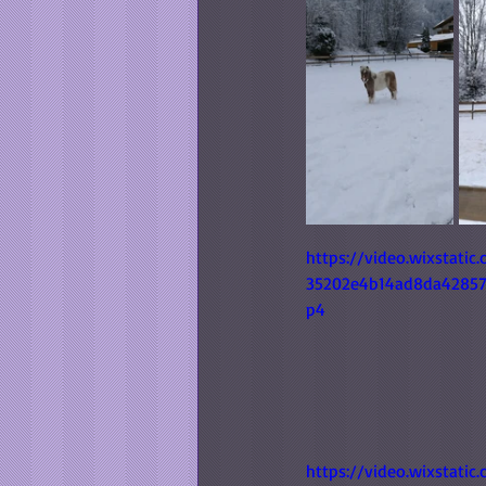
https://video.wixstati
35202e4b14ad8da42857
p4
https://video.wixstati