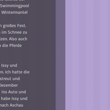
m Swimmingpool 
n Wintermantel 
n großes Fest. 
n im Schnee zu 
lzen. Also auch 
 die Pferde 
 Issy und 
. Ich hatte die 
estreut und 
 Dezember 
 ins Auto und 
 habe Issy und 
 nach Aschau 