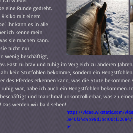
n ich wieder 
e eine Runde gedreht. 
 Risiko mit einem 
ei ihr kann es in alle 
er ich kenne mein 
 was sie machen kann. 
sie nicht nur 
in wenig beschäftigt, 
v. Fast zu brav und ruhig im Vergleich zu anderen Jahren.
s Jahr kein Stutfohlen bekomme, sondern ein Hengstfohlen.
r des Pferdes erkennen kann, was die Stute bekommen wi
er ruhig war, habe ich auch ein Hengstfohlen bekommen. In
 beschäftigt und manchmal unkontrollierbar, was zu eine
ß! Das werden wir bald sehen!
https://video.wixstatic.com/vi
3e40f34d4b99d3bc100c132694/
p4