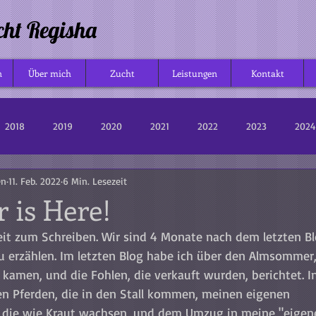
cht Regisha
n
Über mich
Zucht
Leistungen
Kontakt
2018
2019
2020
2021
2022
2023
2024
en
11. Feb. 2022
6 Min. Lesezeit
r is Here!
eit zum Schreiben. Wir sind 4 Monate nach dem letzten Bl
 erzählen. Im letzten Blog habe ich über den Almsommer, 
 kamen, und die Fohlen, die verkauft wurden, berichtet. I
en Pferden, die in den Stall kommen, meinen eigenen 
 die wie Kraut wachsen, und dem Umzug in meine "eigene"