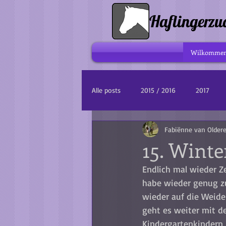
Haflingerzu
Wilkomme
Alle posts
2015 / 2016
2017
Fabiënne van Older
15. Winte
Endlich mal wieder Z
habe wieder genug zu
wieder auf die Weide
geht es weiter mit d
Kindergartenkindern,