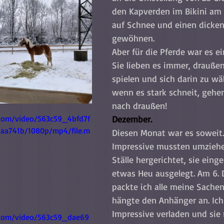
den Kapverden im Bikini a
auf Schnee und einen dicke
gewöhnen. 
Aber für die Pferde war es ei
Sie lieben es immer, drauße
spielen und sich darin zu wä
wenn es stark schneit, gehen
nach draußen!
c.com/video/563c59_4bfd7f
Dezember.
aa741b/1080p/mp4/file.m
Diesen Monat war es soweit.
Impressive mussten umziehen
Ställe hergerichtet, sie eing
etwas Heu ausgelegt. Am 6.
packte ich alle meine Sachen
hängte den Anhänger an. Ich
Impressive verladen und sie
c.com/video/563c59_dae69