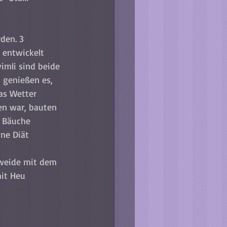
den. 3 
 entwickelt 
imli sind beide 
s genießen es, 
as Wetter 
en war, bauten 
e Bäuche 
ne Diät 
rweide mit dem 
it Heu 