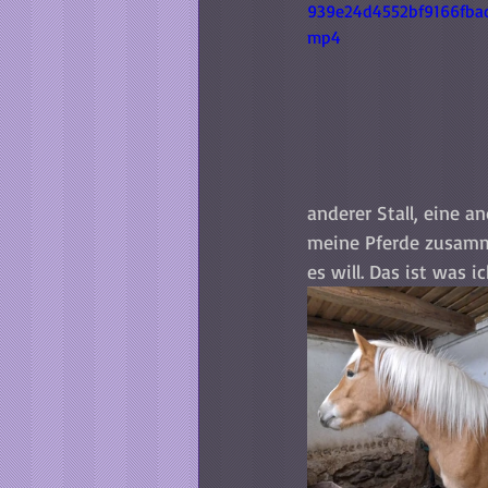
939e24d4552bf9166fbad
mp4
anderer Stall, eine a
meine Pferde zusamme
es will. Das ist was 