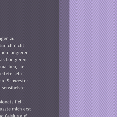
ngen zu 
türlich nicht 
chen longieren 
as Longieren 
 machen, sie 
eitete sehr 
hre Schwester 
 sensibelste 
Monats fiel 
usste mich erst 
d Celsius auf 