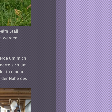
eim Stall 
n werden.
ferde um mich 
merte sich um 
der in einem 
n der Nähe des 