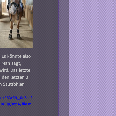
 Es könnte also 
 Man sagt, 
rd. Das letzte 
 den letzten 3 
m Stutfohlen 
deo/563c59_0e3aaf
1080p/mp4/file.m