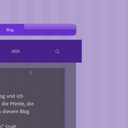
Blog
2025
og und ich 
die Pferde, die 
n diesem Blog 
 Stall!