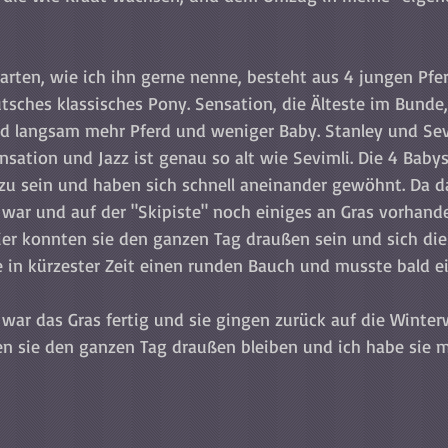
arten, wie ich ihn gerne nenne, besteht aus 4 jungen Pfer
tsches klassisches Pony. Sensation, die Älteste im Bunde,
rd langsam mehr Pferd und weniger Baby. Stanley und Sev
ensation und Jazz ist genau so alt wie Sevimli. Die 4 Baby
u sein und haben sich schnell aneinander gewöhnt. Da d
war und auf der "Skipiste" noch einiges an Gras vorhand
ier konnten sie den ganzen Tag draußen sein und sich di
te in kürzester Zeit einen runden Bauch und musste bald ei
ar das Gras fertig und sie gingen zurück auf die Winte
en sie den ganzen Tag draußen bleiben und ich habe sie m